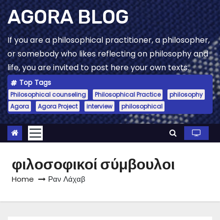
Skip
AGORA BLOG
to
content
If you are a philosophical practitioner, a philosopher,
or somebody who likes reflecting on philosophy and
life, you are invited to post here your own texts.
Top Tags
Philosophical counseling
Philosophical Practice
philosophy
Agora
Agora Project
interview
philosophical
φιλοσοφικοί σύμβουλοι
Home
Ραν Λάχαβ